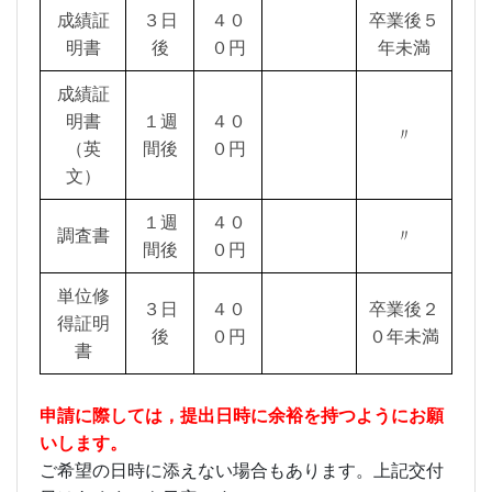
成績証
３日
４０
卒業後５
明書
後
０円
年未満
成績証
明書
１週
４０
〃
（英
間後
０円
文）
１週
４０
調査書
〃
間後
０円
単位修
３日
４０
卒業後２
得証明
後
０円
０年未満
書
申請に際しては，提出日時に余裕を持つようにお願
いします。
ご希望の日時に添えない場合もあります。上記交付