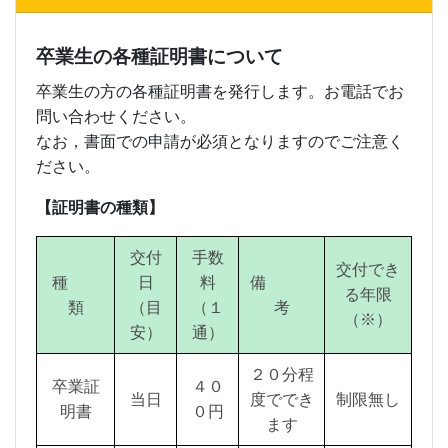
卒業生の各種証明書について
卒業生の方の各種証明書を発行します。お電話でお
問い合わせください。
なお，書面での申請が必須となりますのでご注意く
ださい。
【証明書の種類】
交付
手数
交付でき
種
日
料
備
る年限
類
（目
（１
考
（※）
安）
通）
２０分程
卒業証
４０
当日
度ででき
制限無し
明書
０円
ます