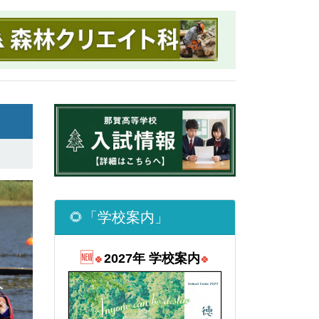
Next
出場
🌻「学校案内」
合体
🆕
2027年 学校案内
🍀
🍀