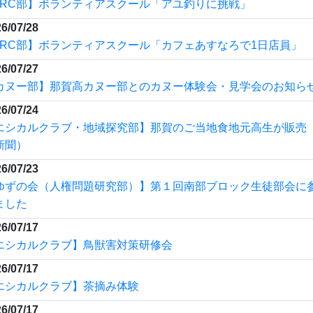
6/07/17
エシカルクラブ】茶摘み体験
6/07/17
賀高カヌー部とのカヌー体験会・見学会のお知らせ
もっと見る
賀高校学校行事予定カレンダー
イト
県高校総体④
日予
ON
始日
2026-06-08