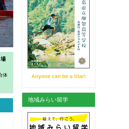
た
Anyone can be a Star!
地域みらい留学