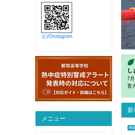
新
RS
202
公式Instagram
【
202
福
202
【
202
【
202
na
メニュー
202
福