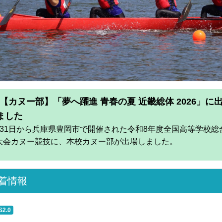
着情報
S2.0
6/08/05
カヌー部】「夢へ躍進 青春の夏 近畿総体 2026」に出場しまし
6/08/03
祉コースの介護施設実習（鷲敷デイサービスセンターにて）
6/07/30
エシカルクラブ】茶葉天日干し
6/07/30
エシカルクラブ】那賀町婦人会ワークショップ
6/07/30
ka table Ethical LAB.第一弾 ジビエCafé
6/07/30
祉コースの介護施設実習（ケアホーム鷲敷にて）