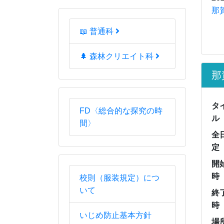
終
時
📖 普通科
場
🌲 森林クリエイト科
連
本
FD〈総合的な探究の時
間〉
校則（服装規定）につ
いて
いじめ防止基本方針