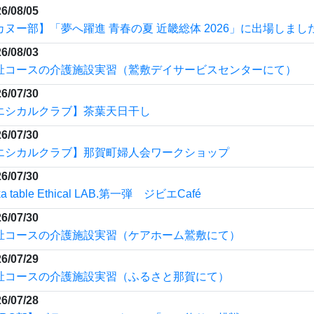
6/07/29
祉コースの介護施設実習（ふるさと那賀にて）
6/07/28
JRC部】ボランティアスクール「アユ釣りに挑戦」
6/07/28
JRC部】ボランティアスクール「カフェあすなろで1日店員」
6/07/27
カヌー部】那賀高カヌー部とのカヌー体験会・見学会のお知ら
6/07/24
エシカルクラブ・地域探究部】那賀のご当地食地元高生が販売
新聞）
6/07/23
ゆずの会（人権問題研究部）】第１回南部ブロック生徒部会に
ました
6/07/17
エシカルクラブ】鳥獣害対策研修会