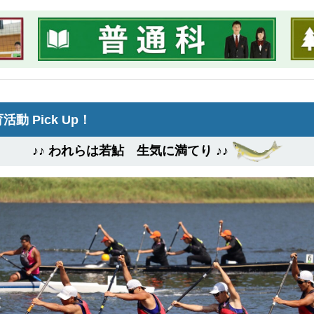
活動 Pick Up！
♪♪ われらは若鮎 生気に満てり ♪♪
Previous
【カヌー部】「夢へ躍進 青春の夏 近畿総体 2026」に
ました
月31日から兵庫県豊岡市で開催された令和8年度全国高等学校総
大会カヌー競技に、本校カヌー部が出場しました。