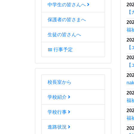
202
中学生の皆さんへ
福
保護者の皆さまへ
202
【
生徒の皆さんへ
202
【
📅 行事予定
202
【
202
【
校長室から
島
学校紹介
202
【
学校行事
し
202
進路状況
【