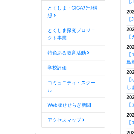
202
とくしま・GIGAｽｸｰﾙ構
【
想
202
とくしま探究プロジェ
那
クト事業
特色ある教育活動
学校評価
那
コミュニティ・スクー
タ
ル
ル
Web版せせらぎ新聞
全
定
アクセスマップ
開
時