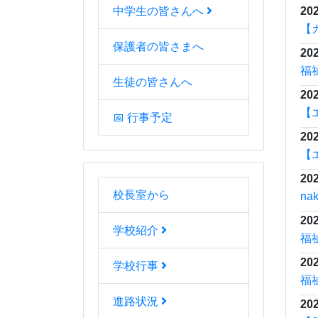
202
中学生の皆さんへ
福
保護者の皆さまへ
202
【
生徒の皆さんへ
202
【
📅 行事予定
202
【
202
【
校長室から
島
学校紹介
202
【
学校行事
し
202
進路状況
【