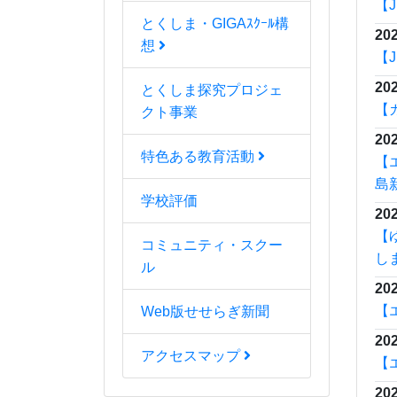
202
とくしま・GIGAｽｸｰﾙ構
【
想
202
とくしま探究プロジェ
那
クト事業
特色ある教育活動
学校評価
那
コミュニティ・スクー
タ
ル
ル
Web版せせらぎ新聞
全
定
アクセスマップ
開
時