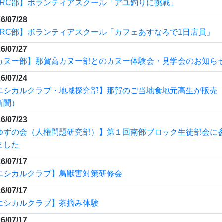
6/07/17
エシカルクラブ】茶摘み体験
6/07/17
賀高カヌー部とのカヌー体験会・見学会のお知らせ
もっと見る
賀高校学校行事予定カレンダー
イト
四国高等学校カヌー選手権(高知県）
日予
ON
始日
2026-06-20