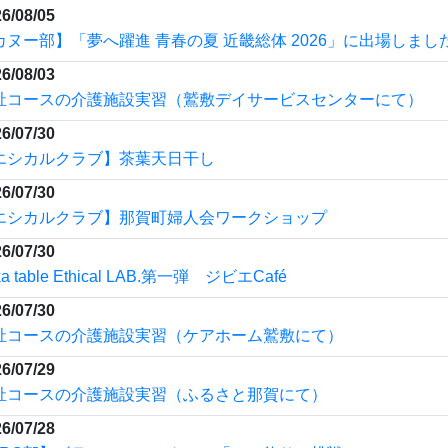
6/07/29
祉コースの介護施設実習（ふるさと那賀にて）
6/07/28
JRC部】ボランティアスクール「アユ釣りに挑戦」
6/07/28
JRC部】ボランティアスクール「カフェあすなろで1日店員」
6/07/27
カヌー部】那賀高カヌー部とのカヌー体験会・見学会のお知ら
6/07/24
エシカルクラブ・地域探究部】那賀のご当地食地元高生が販売
新聞）
6/07/23
ゆずの会（人権問題研究部）】第１回南部ブロック生徒部会に
ました
6/07/17
エシカルクラブ】鳥獣害対策研修会