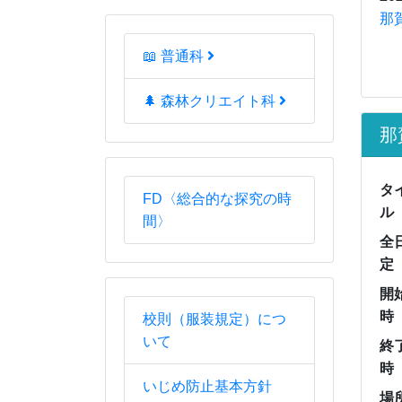
終
時
📖 普通科
場
🌲 森林クリエイト科
連
本
FD〈総合的な探究の時
間〉
校則（服装規定）につ
いて
いじめ防止基本方針