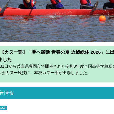
着情報
S2.0
6/08/05
カヌー部】「夢へ躍進 青春の夏 近畿総体 2026」に出場しまし
6/08/03
祉コースの介護施設実習（鷲敷デイサービスセンターにて）
6/07/30
エシカルクラブ】茶葉天日干し
6/07/30
エシカルクラブ】那賀町婦人会ワークショップ
6/07/30
ka table Ethical LAB.第一弾 ジビエCafé
6/07/30
祉コースの介護施設実習（ケアホーム鷲敷にて）