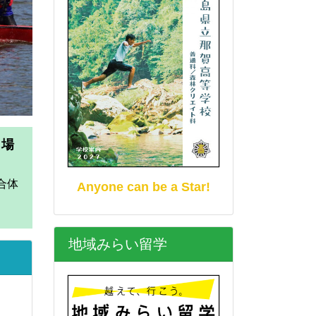
た
Anyone can be a Star!
地域みらい留学