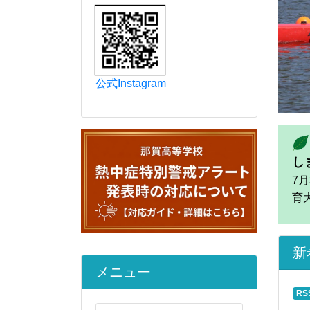
新
RS
202
公式Instagram
【
202
福
202
【
202
【
202
na
メニュー
202
福