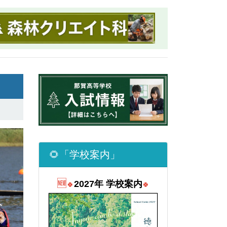
Next
出場
🌻「学校案内」
合体
🆕
2027年 学校案内
🍀
🍀