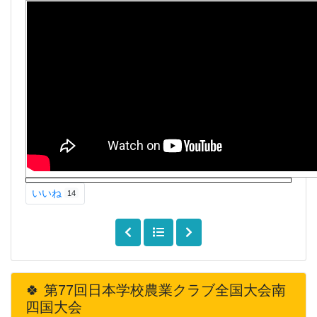
いいね
14
🍀 第77回日本学校農業クラブ全国大会南
四国大会